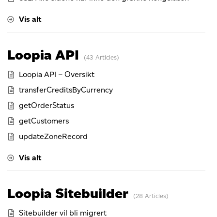
Vis alt
Loopia API
43 Articles
Loopia API – Oversikt
transferCreditsByCurrency
getOrderStatus
getCustomers
updateZoneRecord
Vis alt
Loopia Sitebuilder
28 Articles
Sitebuilder vil bli migrert