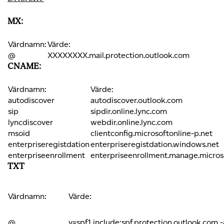
MX:
Värdnamn:
Värde:
@
XXXXXXXX.mail.protection.outlook.com
CNAME:
Värdnamn:
Värde:
autodiscover
autodiscover.outlook.com
sip
sipdir.online.lync.com
lyncdiscover
webdir.online.lync.com
msoid
clientconfig.microsoftonline-p.net
enterpriseregistdation
enterpriseregistdation.windows.net
enterpriseenrollment
enterpriseenrollment.manage.micros
TXT
Värdnamn:
Värde:
@
v=spf1 include:spf.protection.outlook.com -a