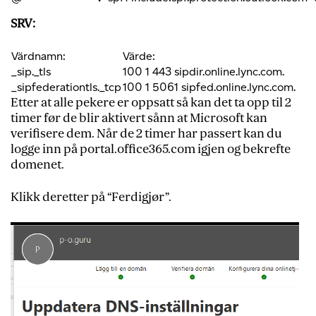
SRV:
Värdnamn:
Värde:
_sip._tls
100 1 443 sipdir.online.lync.com.
_sipfederationtls._tcp
100 1 5061 sipfed.online.lync.com.
Etter at alle pekere er oppsatt så kan det ta opp til 2
timer før de blir aktivert sånn at Microsoft kan
verifisere dem. Når de 2 timer har passert kan du
logge inn på portal.office365.com igjen og bekrefte
domenet.
Klikk deretter på “Ferdigjør”.