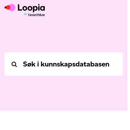
Search
For