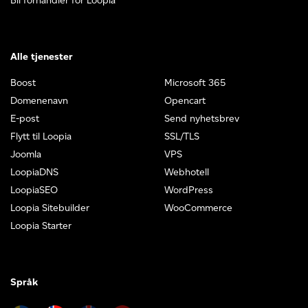
Bli forhandler for Loopia
Alle tjenester
Boost
Microsoft 365
Domenenavn
Opencart
E-post
Send nyhetsbrev
Flytt til Loopia
SSL/TLS
Joomla
VPS
LoopiaDNS
Webhotell
LoopiaSEO
WordPress
Loopia Sitebuilder
WooCommerce
Loopia Starter
Språk