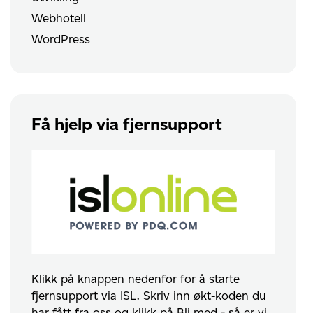
Webhotell
WordPress
Få hjelp via fjernsupport
Klikk på knappen nedenfor for å starte
fjernsupport via ISL. Skriv inn økt-koden du
har fått fra oss og klikk på Bli med - så er vi