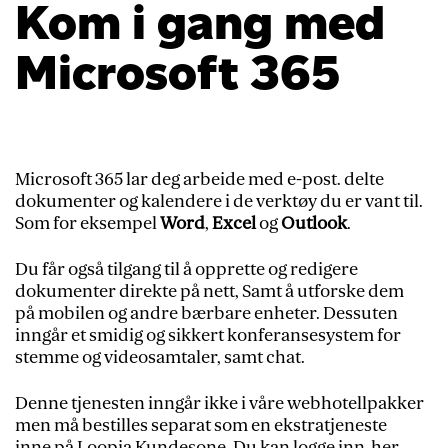
Kom i gang med
Microsoft 365
Microsoft 365 lar deg arbeide med e-post. delte
dokumenter og kalendere i de verktøy du er vant til.
Som for eksempel
Word
,
Excel
og
Outlook
.
Du får også tilgang til å opprette og redigere
dokumenter direkte på nett, Samt å utforske dem
på mobilen og andre bærbare enheter. Dessuten
inngår et smidig og sikkert konferansesystem for
stemme og videosamtaler, samt chat.
Denne tjenesten inngår ikke i våre webhotellpakker
men må bestilles separat som en ekstratjeneste
inne på Loopia Kundesone. Du kan logge inn
her
.