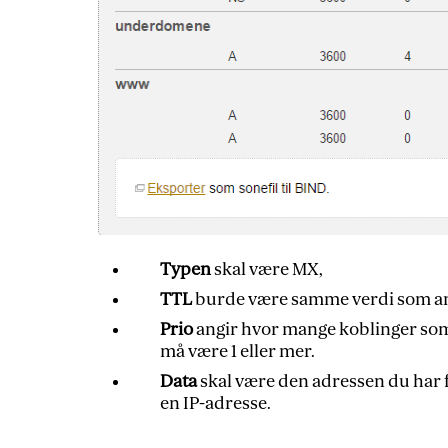
Typen
skal være MX,
TTL
burde være samme verdi som a
Prio
angir hvor mange koblinger som 
må være 1 eller mer.
Data
skal være den adressen du har f
en IP-adresse.