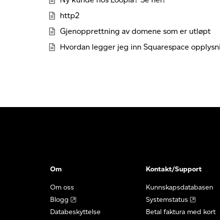
http2
Gjenopprettning av domene som er utløpt
Hvordan legger jeg inn Squarespace opplysn
Om
Kontakt/Support
Om oss
Kunnskapsdatabasen
Blogg
Systemstatus
Databeskyttelse
Betal faktura med kort