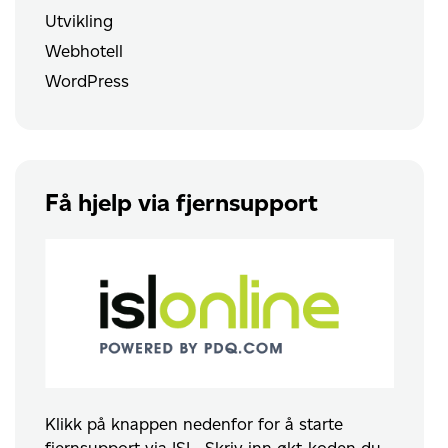
Utvikling
Webhotell
WordPress
Få hjelp via fjernsupport
Klikk på knappen nedenfor for å starte
fjernsupport via ISL. Skriv inn økt-koden du