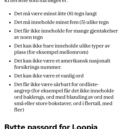
Kriteriene som må følges er:
Det må være minst åtte (8) tegn langt
Det må inneholde minst fem (5) ulike tegn
Det får ikke inneholde for mange gjentakelser
av noen tegn
Det kan ikke bare inneholde ulike typer av
plass (for eksempel mellomrom)
Det kan ikke være et amerikansk nasjonalt
forsikrings nummer.
Det kan ikke være et vanlig ord
Det får ikke være sårbart for ordliste-
angrep (for eksempel får det ikke inneholde
ord baklengs, ord med blanding av ord med
små eller store bokstaver, ord i flertall, med
fler)
Bytte passord for Loopia