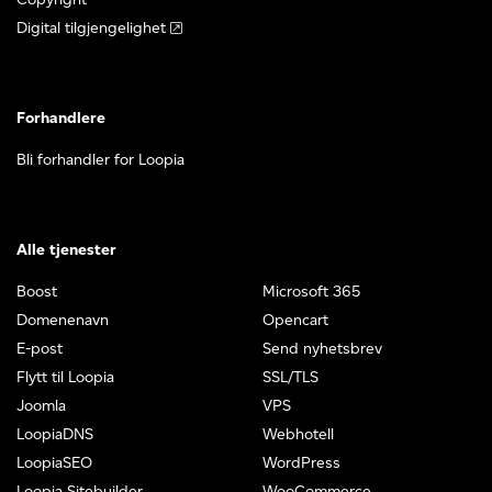
Digital tilgjengelighet
Forhandlere
Bli forhandler for Loopia
Alle tjenester
Boost
Microsoft 365
Domenenavn
Opencart
E-post
Send nyhetsbrev
Flytt til Loopia
SSL/TLS
Joomla
VPS
LoopiaDNS
Webhotell
LoopiaSEO
WordPress
Loopia Sitebuilder
WooCommerce