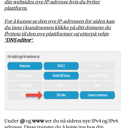
din websides nye IP-adresse hvis du bytter
plattform.
For å kunne se den nye IP-adressen for siden kan
du inne i kundesonen klikke på ditt domene du
flyttete til den nye plattformer og etterpå velge
“
DNS editor
“.
Under
@
og
www
ser du nå sidens nye IPv4 og IPv6
adresse. Disse trenger du å legge inn hos din