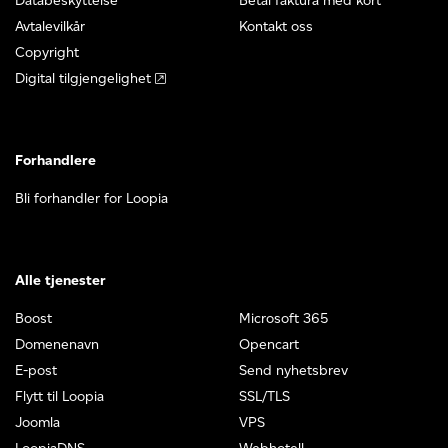
Databeskyttelse
Betal faktura med kort
Avtalevilkår
Kontakt oss
Copyright
Digital tilgjengelighet
Forhandlere
Bli forhandler for Loopia
Alle tjenester
Boost
Microsoft 365
Domenenavn
Opencart
E-post
Send nyhetsbrev
Flytt til Loopia
SSL/TLS
Joomla
VPS