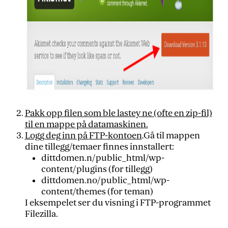
Pakk opp filen som ble lastey ne (ofte en zip-fil)
til en mappe på datamaskinen.
Logg deg inn på
FTP-kontoen
.Gå til mappen
dine tillegg/temaer finnes innstallert:
dittdomen.n/public_html/wp-
content/plugins (for tillegg)
dittdomen.no/public_html/wp-
content/themes (for teman)
I eksempelet ser du visning i FTP-programmet
Filezilla.