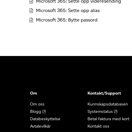
Microsoft 365: Sette opp videresending
Microsoft 365: Sette opp alias
Microsoft 365: Bytte passord
Om
Kontakt/Support
Om oss
Kunnskapsdatabasen
Blogg
Systemstatus
Databeskyttelse
Betal faktura med kort
Avtalevilkår
Kontakt oss