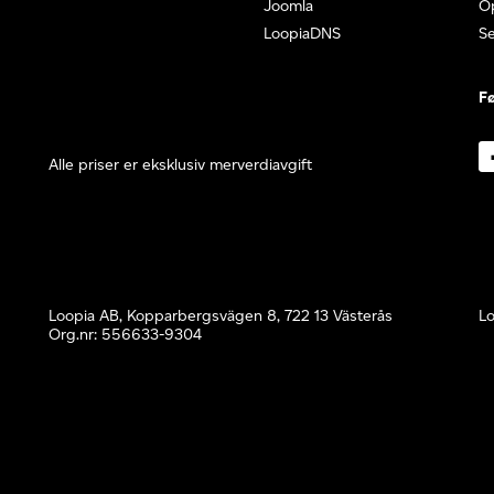
Joomla
O
LoopiaDNS
S
Fø
Alle priser er eksklusiv merverdiavgift
Loopia AB, Kopparbergsvägen 8, 722 13 Västerås
Lo
Org.nr: 556633-9304