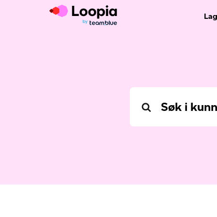
Lag
Search
For