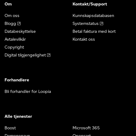
Om
Kontakt/Support
Om oss
Kunnskapsdatabasen
Blogg
Systemstatus
Databeskyttelse
Betal faktura med kort
Avtalevilkår
Kontakt oss
Copyright
Digital tilgjengelighet
Forhandlere
Bli forhandler for Loopia
Alle tjenester
Boost
Microsoft 365
Domenenavn
Opencart