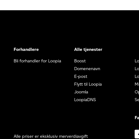
Forhandlere
Alle tjenester
Bli forhandler for Loopia
Boost
L
Domenenavn
Lo
E-post
Lo
Flytt til Loopia
Mi
Joomla
O
LoopiaDNS
S
Fø
Alle priser er eksklusiv merverdiavgift