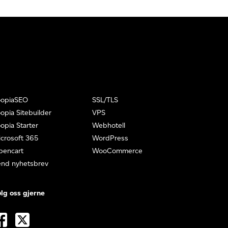
oopiaSEO
SSL/TLS
opia Sitebuilder
VPS
opia Starter
Webhotell
crosoft 365
WordPress
pencart
WooCommerce
end nyhetsbrev
lg oss gjerne