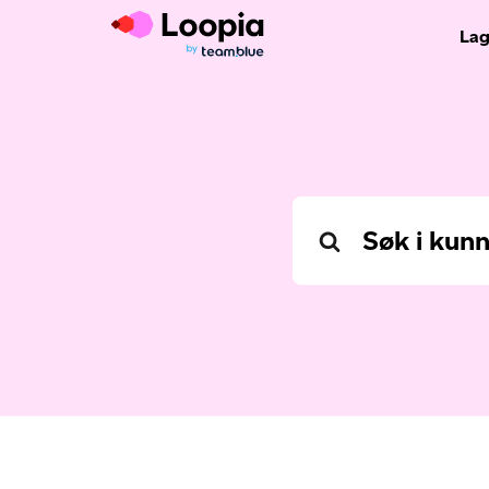
Lag
Search
For