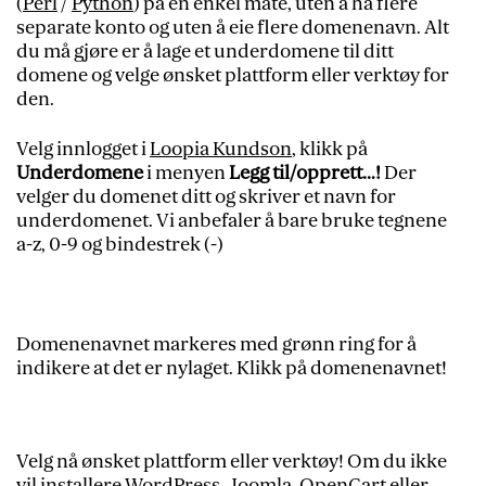
(
Perl
/
Python
) på en enkel måte, uten å ha flere
separate konto og uten å eie flere domenenavn. Alt
du må gjøre er å lage et underdomene til ditt
domene og velge ønsket plattform eller verktøy for
den.
Velg innlogget i
Loopia Kundson
, klikk på
Under
domene
i menyen
Legg til/opprett…!
Der
velger du domenet ditt og skriver et navn for
underdomenet. Vi anbefaler å bare bruke tegnene
a-z, 0-9 og bindestrek (-)
Domenenavnet markeres med grønn ring for å
indikere at det er nylaget. Klikk på domenenavnet!
Velg nå ønsket plattform eller verktøy! Om du ikke
vil installere WordPress, Joomla, OpenCart eller