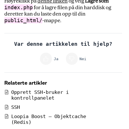
Høyreklikk på
denne linken
og velg
Lagre som
index.php
for å lagre filen på din harddisk og
deretter kan du laste den opp til din
public_html/
-mappe.
Var denne artikkelen til hjelp?
Ja
Nei
Relaterte artikler
Opprett SSH-bruker i
kontrollpanelet
SSH
Loopia Boost – Objektcache
(Redis)