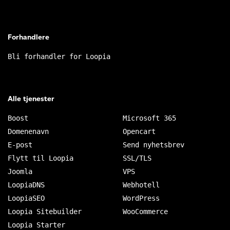
Forhandlere
Bli forhandler for Loopia
Alle tjenester
Boost
Microsoft 365
Domenenavn
Opencart
E-post
Send nyhetsbrev
Flytt til Loopia
SSL/TLS
Joomla
VPS
LoopiaDNS
Webhotell
LoopiaSEO
WordPress
Loopia Sitebuilder
WooCommerce
Loopia Starter