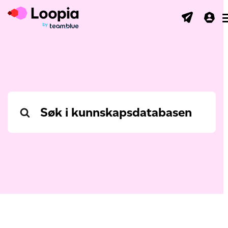
Search
For