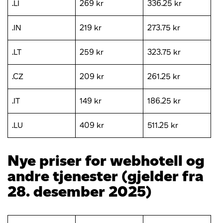
.LI
269 kr
336.25 kr
.IN
219 kr
273.75 kr
.LT
259 kr
323.75 kr
.CZ
209 kr
261.25 kr
.IT
149 kr
186.25 kr
.LU
409 kr
511.25 kr
Nye priser for webhotell og
andre tjenester (gjelder fra
28. desember 2025)