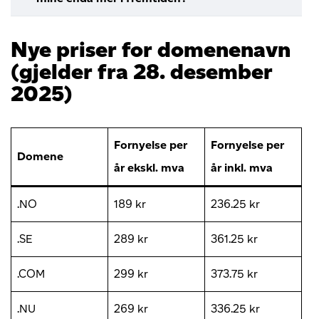
Nye priser for domenenavn
(gjelder fra 28. desember
2025)
Fornyelse per
Fornyelse per
Domene
år ekskl. mva
år inkl. mva
.NO
189 kr
236.25 kr
.SE
289 kr
361.25 kr
.COM
299 kr
373.75 kr
.NU
269 kr
336.25 kr