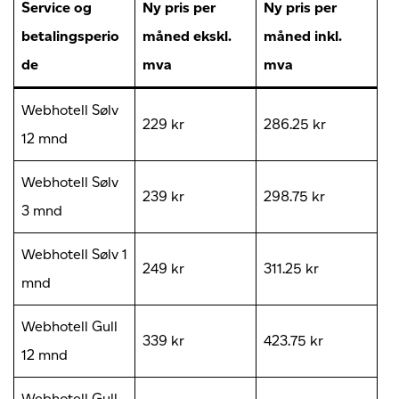
Service og
Ny pris per
Ny pris per
betalingsperio
måned ekskl.
måned inkl.
de
mva
mva
Webhotell Sølv
229 kr
286.25 kr
12 mnd
Webhotell Sølv
239 kr
298.75 kr
3 mnd
Webhotell Sølv 1
249 kr
311.25 kr
mnd
Webhotell Gull
339 kr
423.75 kr
12 mnd
Webhotell Gull