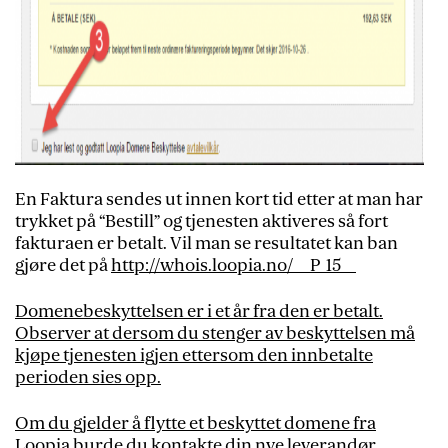
En Faktura sendes ut innen kort tid etter at man har
trykket på “Bestill” og tjenesten aktiveres så fort
fakturaen er betalt. Vil man se resultatet kan ban
gjøre det på
http://whois.loopia.no/__P_15__
Domenebeskyttelsen er i et år fra den er betalt.
Observer at dersom du stenger av beskyttelsen må
kjøpe tjenesten igjen ettersom den innbetalte
perioden sies opp.
Om du gjelder å flytte et beskyttet domene fra
Loopia burde du kontakte din nye leverandør