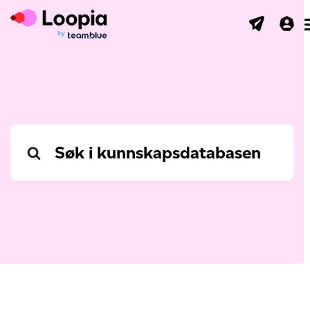
Search
For