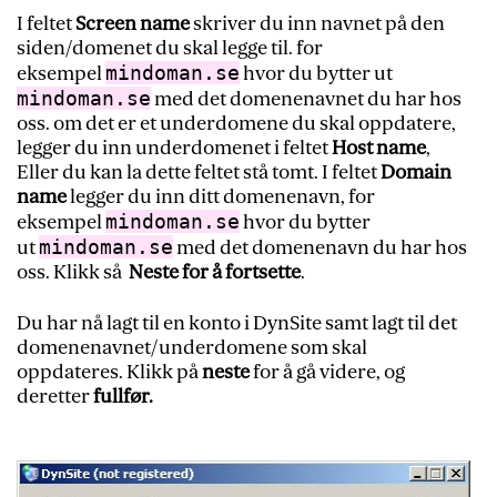
I feltet
Screen name
skriver du inn navnet på den
siden/domenet du skal legge til. for
mindoman.se
eksempel
hvor du bytter ut
mindoman.se
med det domenenavnet du har hos
oss. om det er et underdomene du skal oppdatere,
legger du inn underdomenet i feltet
Host name
,
Eller du kan la dette feltet stå tomt. I feltet
Domain
name
legger du inn ditt domenenavn, for
mindoman.se
eksempel
hvor du bytter
mindoman.se
ut
med det domenenavn du har hos
oss. Klikk så
Neste for å fortsette
.
Du har nå lagt til en konto i DynSite samt lagt til det
domenenavnet/underdomene som skal
oppdateres. Klikk på
neste
for å gå videre, og
deretter
fullfør.