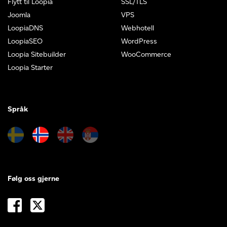
Flytt til Loopia
SSL/TLS
Joomla
VPS
LoopiaDNS
Webhotell
LoopiaSEO
WordPress
Loopia Sitebuilder
WooCommerce
Loopia Starter
Språk
Følg oss gjerne