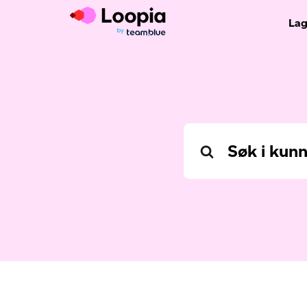
Lag
Search
For