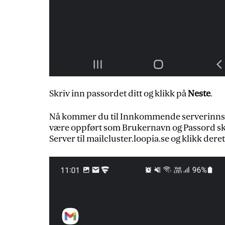
Skriv inn passordet ditt og klikk på
Neste
.
Nå kommer du til Innkommende serverinnstil
være oppført som Brukernavn og Passord skal
Server til mailcluster.loopia.se og klikk dere