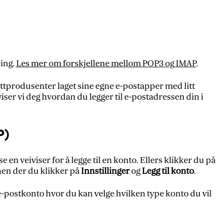
ling.
Les mer om forskjellene mellom POP3 og IMAP
.
ettprodusenter laget sine egne e-postapper med litt
ser vi deg hvordan du legger til e-postadressen din i
P)
 en veiviser for å legge til en konto. Ellers klikker du på
nnen der du klikker på
Innstillinger
og
Legg til konto
.
r e-postkonto hvor du kan velge hvilken type konto du vil