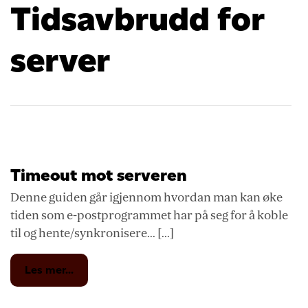
Tidsavbrudd for
server
Timeout mot serveren
Denne guiden går igjennom hvordan man kan øke
tiden som e-postprogrammet har på seg for å koble
til og hente/synkronisere... [...]
from
Les mer...
Timeout
mot