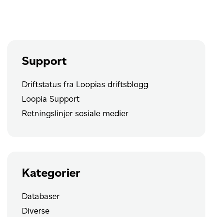
postmeldinger
pr
time
Support
Driftstatus fra Loopias driftsblogg
Loopia Support
Retningslinjer sosiale medier
Kategorier
Databaser
Diverse