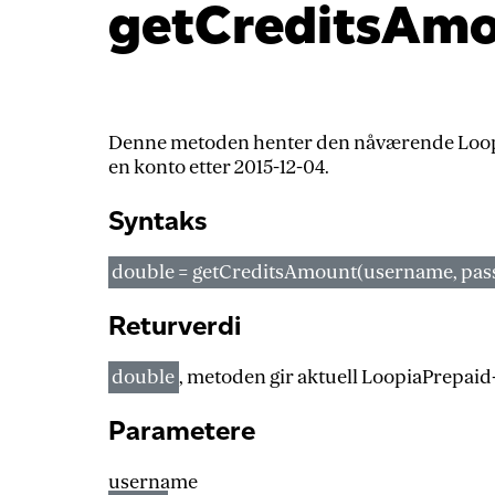
getCreditsAm
Denne metoden henter den nåværende Loopia
en konto etter 2015-12-04.
Syntaks
double = getCreditsAmount(username, pass
Returverdi
double
, metoden gir aktuell LoopiaPrepaid
Parametere
username