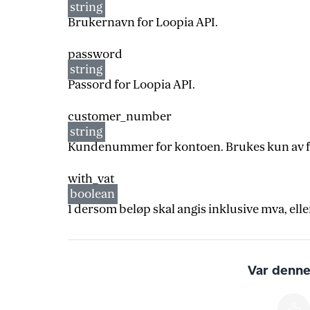
string
Brukernavn for Loopia API.
password
string
Passord for Loopia API.
customer_number
string
Kundenummer for kontoen. Brukes kun av f
with_vat
boolean
1 dersom beløp skal angis inklusive mva, eller
Var denne 