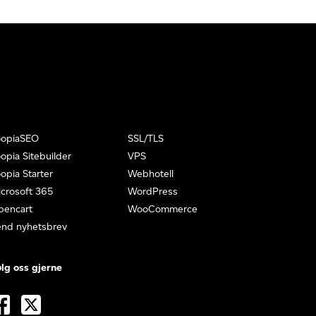
oopiaSEO
SSL/TLS
opia Sitebuilder
VPS
opia Starter
Webhotell
crosoft 365
WordPress
pencart
WooCommerce
end nyhetsbrev
lg oss gjerne