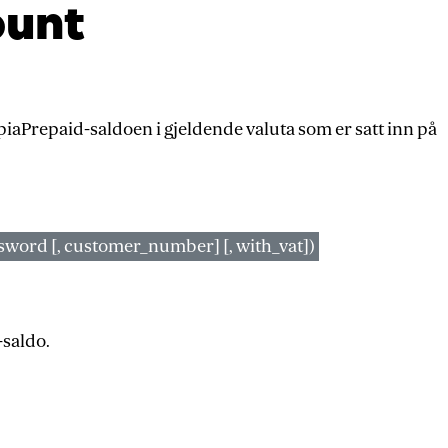
ount
Prepaid-saldoen i gjeldende valuta som er satt inn på
word [, customer_number] [, with_vat])
-saldo.