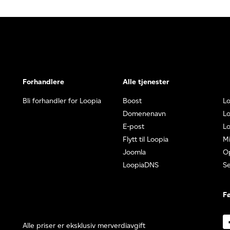
Forhandlere
Alle tjenester
Bli forhandler for Loopia
Boost
L
Domenenavn
Lo
E-post
Lo
Flytt til Loopia
Mi
Joomla
O
LoopiaDNS
S
Fø
Alle priser er eksklusiv merverdiavgift