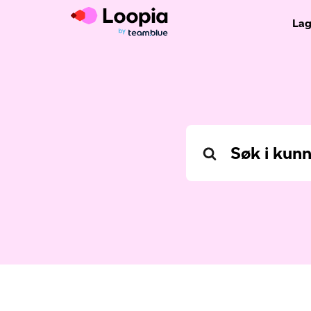
Lag
Search
For